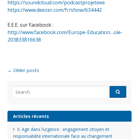
https://soundcloud.com/podcastprojeteee
https://www.deezer.com/fr/show/634442
E.E.E. sur Facebook :
http://www.facebook.com/Europe-Education…ole-
203833816638
Posts
←
Older posts
navigation
Search
for:
Articles récents
II. Agir dans l’urgence : engagement citoyen et
responsabilité internationale face au changement